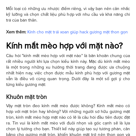
Mỗi loại có những ưu nhược điểm riêng, vì vậy bạn nên cân nhắc
kỹ lưỡng và chọn chất liệu phù hợp với nhu cầu và khả năng chi
trả của bản thân.
Xem thêm:
Kính cho mặt trái xoan giúp hack gương mặt thon gọn
Kính mắt mèo hợp với mặt nào?
Câu hỏi "kính mắt mèo hợp với mặt nào" là băn khoăn chung của
rất nhiều người khi lựa chọn kiểu kính này. Mặc dù kính mắt mèo
là một trong những xu hướng thời trang đang được ưa chuộng
nhất hiện nay, việc chọn được mẫu kính phù hợp với gương mặt
vẫn là điều vô cùng quan trọng. Dưới đây là một số gợi ý cho
từng kiểu gương mặt:
Khuôn mặt tròn
Vậy mặt tròn đeo kính mắt mèo được không? Kính mắt mèo có
hợp với mặt tròn hay không? Với những người sở hữu gương mặt
tròn, kính mắt mèo hợp mặt nào có lẽ là câu hỏi đầu tiên được đặt
ra. Tin vui là kính mắt mèo với đuôi nhọn và góc cạnh sẽ là lựa
chọn lý tưởng cho bạn. Thiết kế này giúp tạo sự tương phản, cân
bằng cho gương mặt tròn, khiến khuôn mặt trở nên thon gọn và