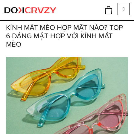
KÍNH MẮT MÈO HỢP MẶT NÀO? TOP
6 DÁNG MẶT HỢP VỚI KÍNH MẮT
MÈO