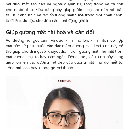
hai đuôi mắt, tạo nên vẻ ngoài quyến rũ, sang trọng và cá tính
cho người đeo. Kiểu dáng này giúp gương mặt trở nên nổi bật,
thu hút ánh nhìn và tạo ấn tượng mạnh mẽ trong mọi hoàn cảnh,
từ đi làm, dự tiệc cho đến các hoạt động giải trí.
Giúp gương mặt hài hoà và cân đối
Với đường nét góc cạnh và đuôi kính nhô lên, kính mắt mèo hợp
mặt nào sẽ phụ thuộc vào đặc điểm gương mặt. Loại kính này có
thể giúp che đi một số khuyết điểm trên gương mặt như mặt tròn,
mặt vuông, mặt to hay cằm ngắn. Đồng thời, kiểu kính này cũng
giúp tôn lên các đường nét đẹp của gương mặt như đôi mắt to,
sống mũi cao hay xương gò má thanh tú.