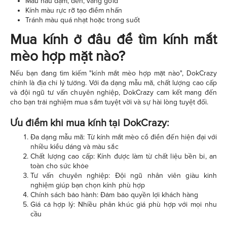
Màu nâu đậm, đen, vàng gold
Kính màu rực rỡ tạo điểm nhấn
Tránh màu quá nhạt hoặc trong suốt
Mua kính ở đâu để tìm kính mắt
mèo hợp mặt nào?
Nếu bạn đang tìm kiếm "kính mắt mèo hợp mặt nào", DokCrazy
chính là địa chỉ lý tưởng. Với đa dạng mẫu mã, chất lượng cao cấp
và đội ngũ tư vấn chuyên nghiệp, DokCrazy cam kết mang đến
cho bạn trải nghiệm mua sắm tuyệt vời và sự hài lòng tuyệt đối.
Ưu điểm khi mua kính tại DokCrazy:
Đa dạng mẫu mã: Từ kính mắt mèo cổ điển đến hiện đại với
nhiều kiểu dáng và màu sắc
Chất lượng cao cấp: Kính được làm từ chất liệu bền bỉ, an
toàn cho sức khỏe
Tư vấn chuyên nghiệp: Đội ngũ nhân viên giàu kinh
nghiệm giúp bạn chọn kính phù hợp
Chính sách bảo hành: Đảm bảo quyền lợi khách hàng
Giá cả hợp lý: Nhiều phân khúc giá phù hợp với mọi nhu
cầu