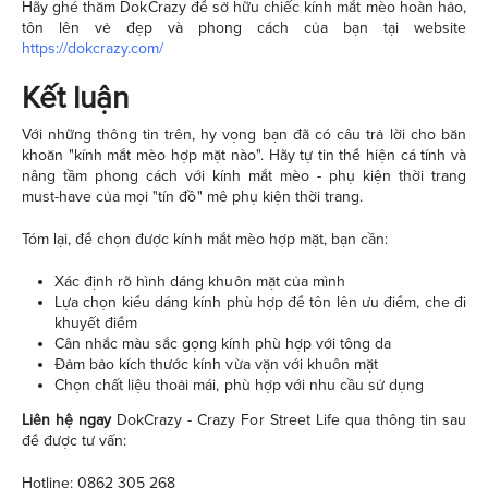
Hãy ghé thăm DokCrazy để sở hữu chiếc kính mắt mèo hoàn hảo,
tôn lên vẻ đẹp và phong cách của bạn tại website
https://dokcrazy.com/
Kết luận
Với những thông tin trên, hy vọng bạn đã có câu trả lời cho băn
khoăn "kính mắt mèo hợp mặt nào". Hãy tự tin thể hiện cá tính và
nâng tầm phong cách với kính mắt mèo - phụ kiện thời trang
must-have của mọi "tín đồ" mê phụ kiện thời trang.
Tóm lại, để chọn được kính mắt mèo hợp mặt, bạn cần:
Xác định rõ hình dáng khuôn mặt của mình
Lựa chọn kiểu dáng kính phù hợp để tôn lên ưu điểm, che đi
khuyết điểm
Cân nhắc màu sắc gọng kính phù hợp với tông da
Đảm bảo kích thước kính vừa vặn với khuôn mặt
Chọn chất liệu thoải mái, phù hợp với nhu cầu sử dụng
Liên hệ ngay
DokCrazy - Crazy For Street Life qua thông tin sau
để được tư vấn:
Hotline: 0862 305 268