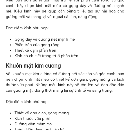
Nếu bạn sở hữu khuôn mặt trái lê với phần cằm rộng và góc
cạnh, hãy chọn kính mắt mèo có gọng dày và đường nét mạnh
mẽ. Kiểu kính này sẽ giúp cân bằng tỉ lệ, tạo sự hài hòa cho
gương mặt và mang lại vẻ ngoài cá tính, năng động.
Đặc điểm kính phù hợp:
Gọng dày và đường nét mạnh mẽ
Phần trên của gọng rộng
Thiết kế đậm phần trên
Kính có chi tiết trang trí ở phần trên
Khuôn mặt kim cương
Với khuôn mặt kim cương có đường nét sắc sảo và góc cạnh, bạn
nên chọn kính mắt mèo có thiết kế đơn giản, gọng mỏng và kích
thước vừa phải. Những mẫu kính này sẽ tôn lên vẻ đẹp độc đáo
của gương mặt, đồng thời mang lại sự tinh tế và sang trọng.
Đặc điểm kính phù hợp:
Thiết kế đơn giản, gọng mỏng
Kích thước vừa phải
Đường viền mềm mại
Tránh kiểu dáng quá cầu kỳ