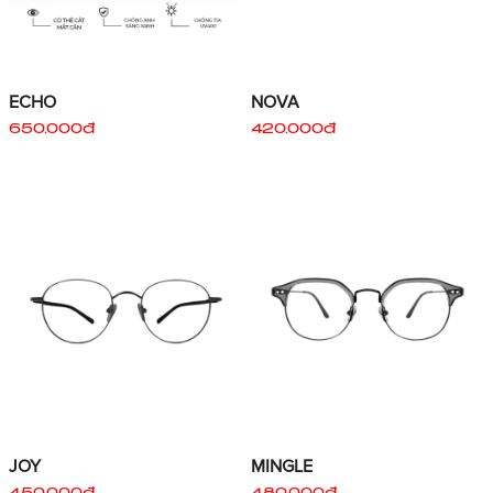
ECHO
NOVA
650.000đ
420.000đ
JOY
MINGLE