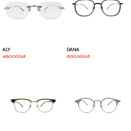
ALY
DANA
480.000đ
500.000đ