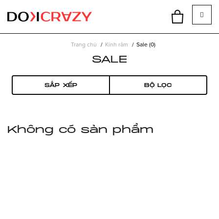
Trang chủ
Kính râm
Sale (0)
SALE
SẮP XẾP
BỘ LỌC
Không có sản phẩm