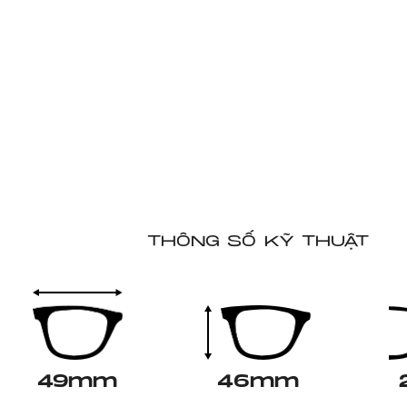
THÔNG SỐ KỸ THUẬT
49mm
46mm