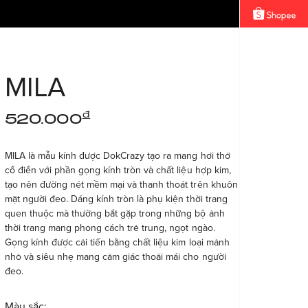
MILA
đ
520.000
MILA là mẫu kính được DokCrazy tạo ra mang hơi thở
cổ điển với phần gọng kính tròn và chất liệu hợp kim,
tạo nên đường nét mềm mại và thanh thoát trên khuôn
mặt người đeo. Dáng kính tròn là phụ kiện thời trang
quen thuộc mà thường bắt gặp trong những bộ ảnh
thời trang mang phong cách trẻ trung, ngọt ngào.
Gọng kính được cải tiến bằng chất liệu kim loại mảnh
nhỏ và siêu nhẹ mang cảm giác thoải mái cho người
đeo.
Màu sắc: