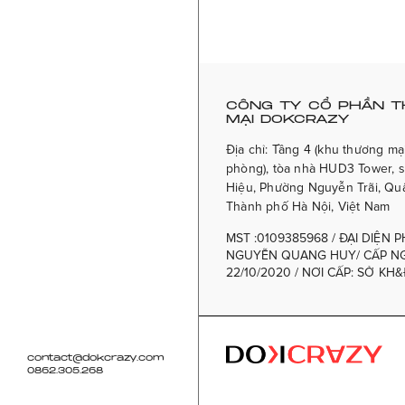
CÔNG TY CỔ PHẦN 
MẠI DOKCRAZY
Địa chỉ: Tầng 4 (khu thương mại
phòng), tòa nhà HUD3 Tower, s
Hiệu, Phường Nguyễn Trãi, Qu
Thành phố Hà Nội, Việt Nam
MST :0109385968 / ĐẠI DIỆN P
NGUYỄN QUANG HUY/ CẤP NG
22/10/2020 / NƠI CẤP: SỞ KH
contact@dokcrazy.com
0862.305.268