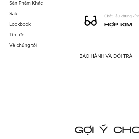
Sản Phẩm Khác
Sale
Chất liệu khung kín
Lookbook
HỢP KIM
Tin tức
Về chúng tôi
BẢO HÀNH VÀ ĐỔI TRẢ
GỢI Ý CH