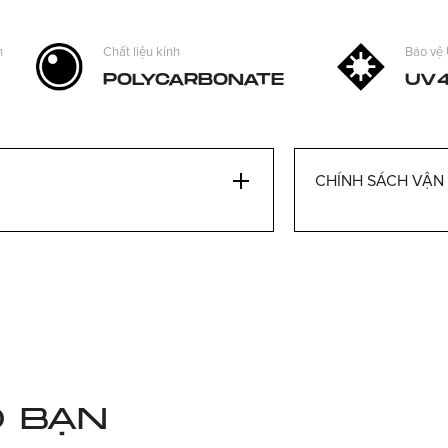
h
Chất liệu kính
Bảo vệ
POLYCARBONATE
UV
CHÍNH SÁCH VẬN
O BẠN