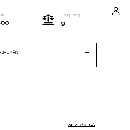
 UV
Trọng lượng
400
g
 CHUYỂN
XEM TẤT CẢ