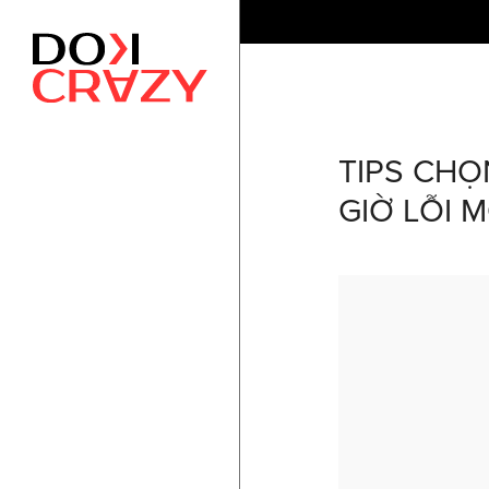
TIPS CH
GIỜ LỖI 