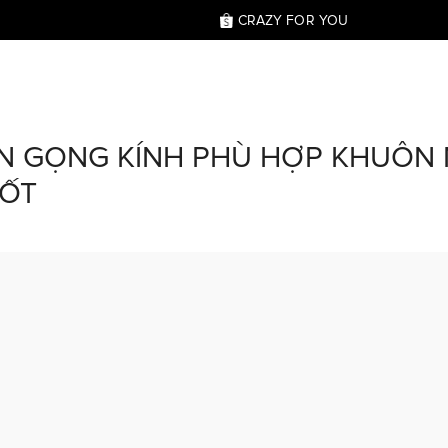
CRAZY FOR YOU
ỌN GỌNG KÍNH PHÙ HỢP KHUÔN
MỐT