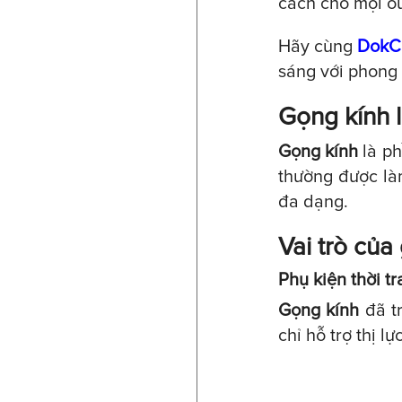
cách cho mọi out
Hãy cùng
DokC
sáng với phong 
Gọng kính l
Gọng kính
là ph
thường được làm
đa dạng.
Vai trò của
Phụ kiện thời t
Gọng kính
đã tr
chỉ hỗ trợ thị l