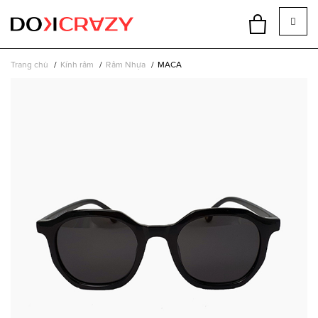
Trang chủ
Kính râm
Râm Nhựa
MACA