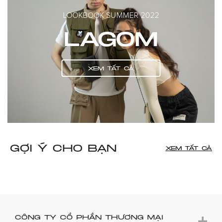
LOOKBOOK SUMMER 2022
LAGOM
XEM TẤT CẢ
GỢI Ý CHO BẠN
XEM TẤT CẢ
CÔNG TY CỔ PHẦN THƯƠNG MẠI