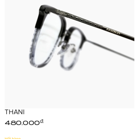
THANI
đ
480.000
Hết hàng