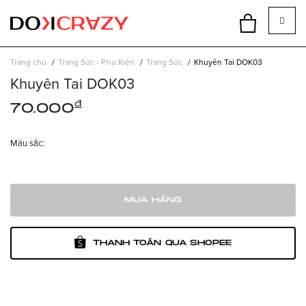
Trang chủ
Trang Sức - Phụ Kiện
Trang Sức
Khuyên Tai DOK03
Khuyên Tai DOK03
đ
70.000
Màu sắc:
MUA HÀNG
THANH TOÁN QUA SHOPEE