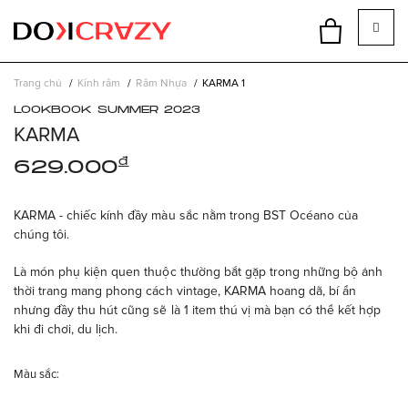
Trang chủ
Kính râm
Râm Nhựa
KARMA 1
LOOKBOOK SUMMER 2023
KARMA
đ
629.000
KARMA - chiếc kính đầy màu sắc nằm trong BST Océano của
chúng tôi.
Là món phụ kiện quen thuộc thường bắt gặp trong những bộ ảnh
thời trang mang phong cách vintage, KARMA hoang dã, bí ẩn
nhưng đầy thu hút cũng sẽ là 1 item thú vị mà bạn có thể kết hợp
khi đi chơi, du lịch.
Màu sắc: