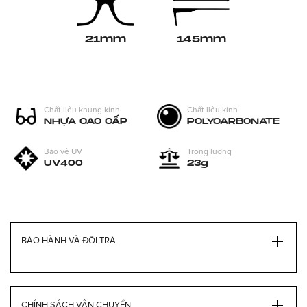
21mm
145mm
Chất liệu khung kính
Chất liệu kính
NHỰA CAO CẤP
POLYCARBONATE
Bảo vệ UV
Trọng lượng
UV400
23g
BẢO HÀNH VÀ ĐỔI TRẢ
CHÍNH SÁCH VẬN CHUYỂN