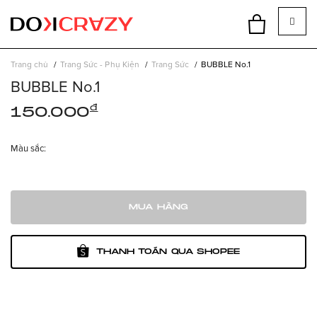
Trang chủ
Trang Sức - Phụ Kiện
Trang Sức
BUBBLE No.1
BUBBLE No.1
đ
150.000
Màu sắc:
MUA HÀNG
THANH TOÁN QUA SHOPEE